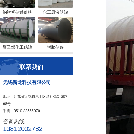
钢衬塑储罐价格
化工原液储罐
聚乙烯化工储罐
衬胶储罐
联系我们
无锡新龙科技有限公司
地址：江苏省无锡市惠山区洛社镇新园路
68号
手机：0510-83555970
咨询热线
13812002782