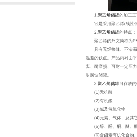
1.
聚乙烯储罐
的加工工
它是采用聚乙烯(线性低
2.
聚乙烯储罐
的特点：
聚乙烯的外文简称为P
具有无焊接缝、不渗漏
温差的缺点。产品内衬面平
离、耐磨损、可耐一定压力
耐腐蚀储罐。
3.
聚乙烯储罐
可存放的
(1)无机酸
(2)有机酸
(3)碱及氢氧化物
(4)元素、气体、及其
(5)醇、醛、酮、醚
(6)含卤素有机化合