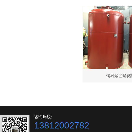
钢衬聚乙烯储
咨询热线:
13812002782