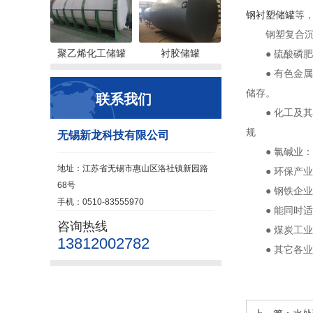
钢衬塑储罐
等
钢塑复合
聚乙烯化工储罐
衬胶储罐
● 硫酸磷
● 有色金
储存。
联系我们
● 化工及
规
无锡新龙科技有限公司
● 氯碱业
地址：江苏省无锡市惠山区洛社镇新园路
● 环保
68号
● 钢铁企
手机：0510-83555970
● 能同时
咨询热线
● 煤炭工
13812002782
● 其它各