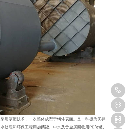
1
，采用滚塑技术，一次整体成型于钢体表面。是一种极为优异
、水处理和环保工程用
加药罐
、中水及贵金属回收用PE储罐、