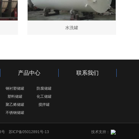
水洗罐
产品中心
联系我们
钢衬塑储罐
防腐储罐
塑料储罐
化工储罐
聚乙烯储罐
搅拌罐
不锈钢储罐
68号
苏ICP备05012891号-13
技术支持：