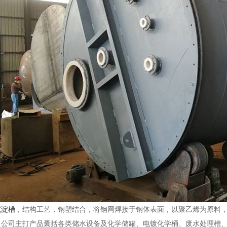
沉淀槽
，结构工艺，钢塑结合，将钢网焊接于钢体表面，以聚乙烯为原料
。公司主打产品囊括各类储水设备及化学储罐、电镀化学桶、废水处理槽