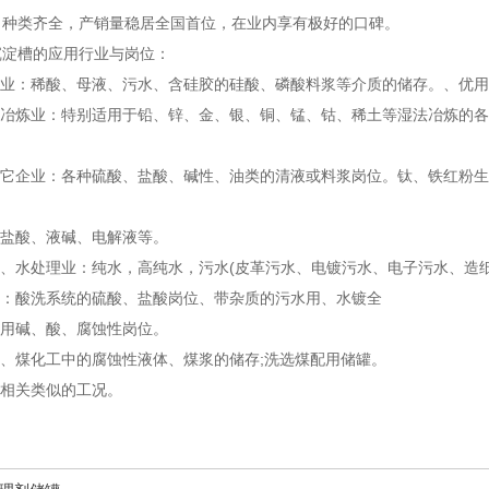
，种类齐全，产销量稳居全国首位，在业内享有极好的口碑。
沉淀槽的应用行业与岗位：
肥业：稀酸、母液、污水、含硅胶的硅酸、磷酸料浆等介质的储存。、优
属冶炼业：特别适用于铅、锌、金、银、铜、锰、钴、稀土等湿法冶炼的各
其它企业：各种硫酸、盐酸、碱性、油类的清液或料浆岗位。钛、铁红粉生
：盐酸、液碱、电解液等。
产业、水处理业：纯水，高纯水，污水(皮革污水、电镀污水、电子污水、
业：酸洗系统的硫酸、盐酸岗位、带杂质的污水用、水镀全
适用碱、酸、腐蚀性岗位。
业、煤化工中的腐蚀性液体、煤浆的储存;洗选煤配用储罐。
业相关类似的工况。