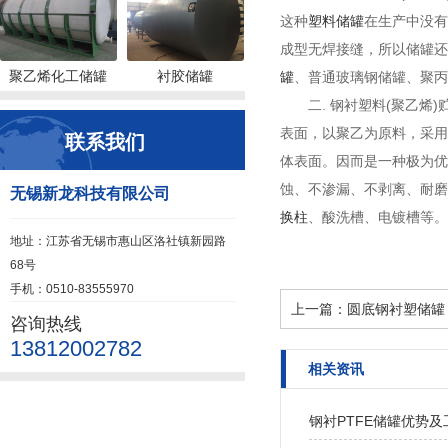
这种
塑料储罐
在生产中没有
成型无焊接缝，所以储罐还
聚乙烯化工储罐
衬胶储罐
罐
、普通玻璃钢储罐、聚丙
二. 钢衬塑料(聚乙
表面，以聚乙为原料，采用
联系我们
体表面。因而是一种极为优
蚀、不渗漏、不剥离、耐磨
无锡新龙科技有限公司
换柱
、酸洗槽、电镀槽等。
地址：江苏省无锡市惠山区洛社镇新园路
68号
手机：0510-83555970
上一篇：
圆底钢衬塑储罐
咨询热线
13812002782
相关资讯
钢衬PTFE储罐优势