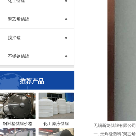
化工储罐
聚乙烯储罐
搅拌罐
不锈钢储罐
推荐产品
钢衬塑储罐价格
化工原液储罐
无锡新龙储罐有限公司
一. 无焊缝塑料(聚