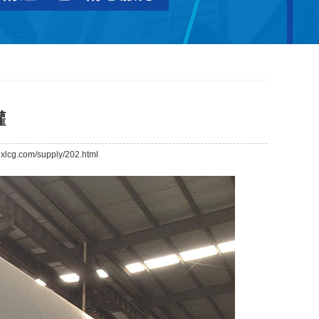
罐
xlcg.com/supply/202.html