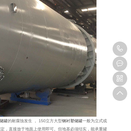
1
储罐
的耐腐蚀发生 ， 150立方大型
钢衬塑储罐
一般为立式或
固定，直接放于地面上使用即可。但地基必须结实，能承重罐