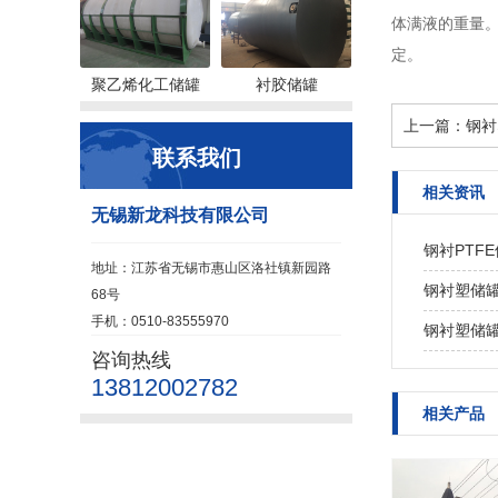
体满液的重量
定。
聚乙烯化工储罐
衬胶储罐
上一篇：
钢衬
联系我们
相关资讯
无锡新龙科技有限公司
钢衬PTF
地址：江苏省无锡市惠山区洛社镇新园路
钢衬塑储
68号
手机：0510-83555970
钢衬塑储
咨询热线
13812002782
相关产品