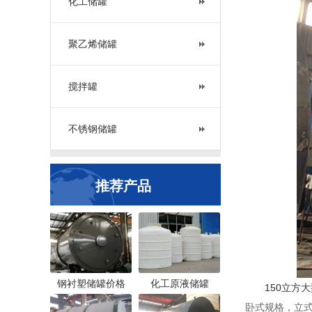
化工储罐
聚乙烯储罐
搅拌罐
不锈钢储罐
推荐产品
钢衬塑储罐价格
化工原液储罐
150立方
卧式规格，立